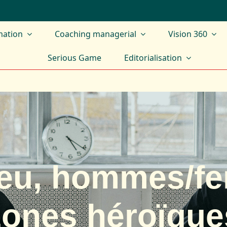
mation
Coaching managerial
Vision 360
Serious Game
Editorialisation
jeu, hommes/f
zones héroïque