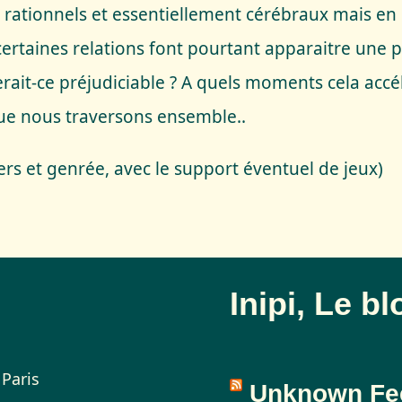
 rationnels et essentiellement cérébraux mais e
certaines relations font pourtant apparaitre une p
it-ce préjudiciable ? A quels moments cela accél
ue nous traversons ensemble..
rs et genrée, avec le support éventuel de jeux)
Inipi, Le b
 Paris
Unknown Fe